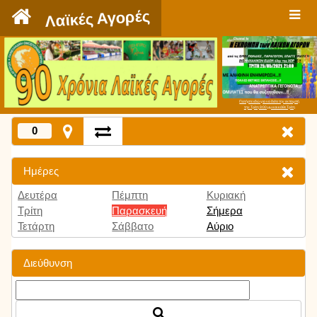
`
Λαϊκές Αγορές
Πατήστε εδώ για να δείτε την εκπομπή
την Τρίτη 9:00 μμ και κάθε Τρίτη
0
Ημέρες
Δευτέρα
Πέμπτη
Κυριακή
Τρίτη
Παρασκευή
Σήμερα
Τετάρτη
Σάββατο
Αύριο
Διεύθυνση