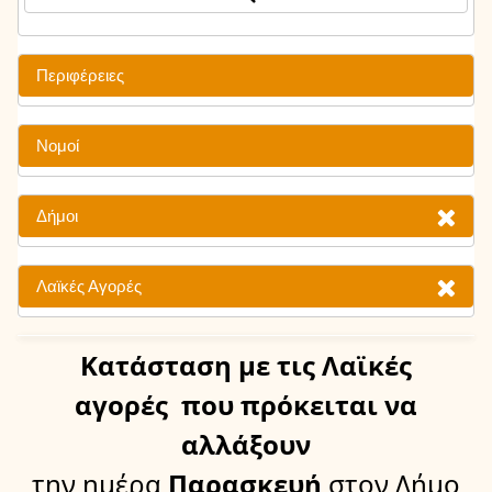
Περιφέρειες
Νομοί
Δήμοι
Λαϊκές Αγορές
Κατάσταση
με τις Λαϊκές
αγορές
που πρόκειται να
αλλάξουν
την ημέρα
Παρασκευή
στον Δήμο