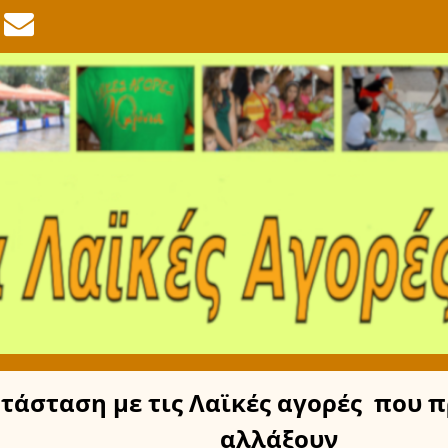
τάσταση
με τις Λαϊκές αγορές
που π
αλλάξουν