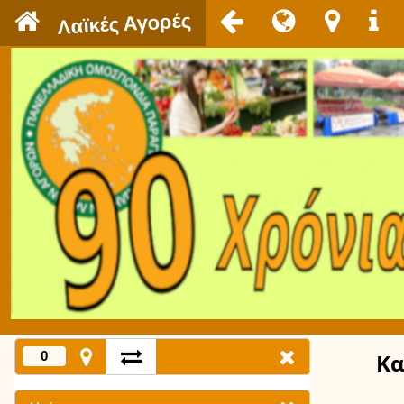
`
Λαϊκές Αγορές
0
Κα