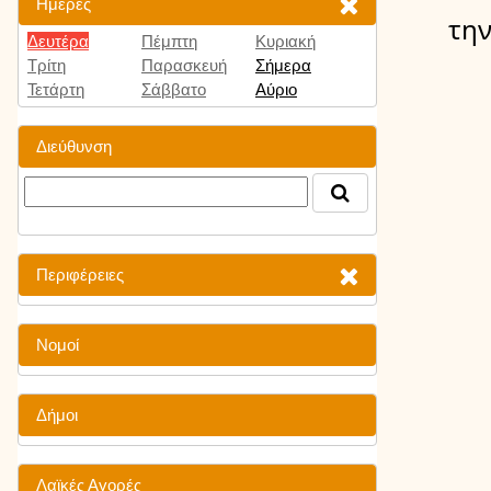
Ημέρες
την
Δευτέρα
Πέμπτη
Κυριακή
Τρίτη
Παρασκευή
Σήμερα
Τετάρτη
Σάββατο
Αύριο
Διεύθυνση
Περιφέρειες
Νομοί
Δήμοι
Λαϊκές Αγορές