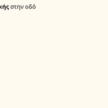
κής
στην οδό