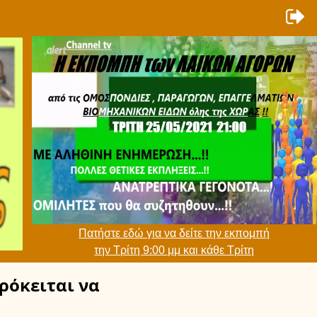
Πατήστε εδώ για να δείτε την εκπομπή
την Τρίτη 9:00 μμ και κάθε Τρίτη
ρόκειται να