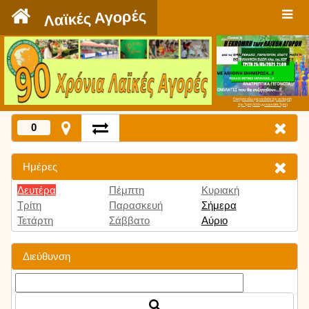
`
Λαϊκές Αγορές
Πατήστε εδώ για να δείτε την εκπομπή
την Τρίτη 9:00 μμ και κάθε Τρίτη
0
Ημέρες
Δευτέρα
Πέμπτη
Κυριακή
Τρίτη
Παρασκευή
Σήμερα
Τετάρτη
Σάββατο
Αύριο
Διεύθυνση