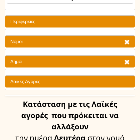
Περιφέρειες
Νομοί
Δήμοι
Λαϊκές Αγορές
Κατάσταση
με τις Λαϊκές
αγορές
που πρόκειται να
αλλάξουν
την ημέρα
Δευτέρα
στον νομό