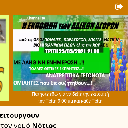
Πατήστε εδώ για να δείτε την εκπομπή
την Τρίτη 9:00 μμ και κάθε Τρίτη
ειτουργούν
στον νομό
Νότιος