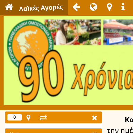
`
Λαϊκές Αγορές
0
Κ
την ημ