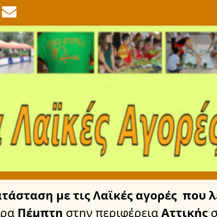
ατάσταση
με τις Λαϊκές αγορές
που λ
έρα
Πέμπτη
στην περιφέρεια
Αττικής