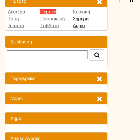
Ημέρες
Δευτέρα
Πέμπτη
Κυριακή
Τρίτη
Παρασκευή
Σήμερα
Τετάρτη
Σάββατο
Αύριο
Διεύθυνση
Περιφέρειες
Νομοί
Δήμοι
Λαϊκές Αγορές