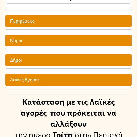
Περιφέρειες
Νομοί
Δήμοι
Λαϊκές Αγορές
Κατάσταση
με τις Λαϊκές
αγορές
που πρόκειται να
αλλάξουν
την ημέρα
Τρίτη
στην Περιοχή