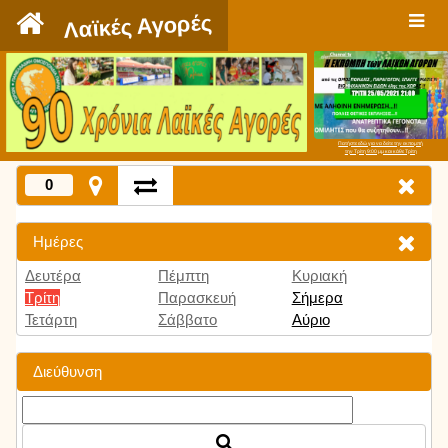
`
Λαϊκές Αγορές
Πατήστε εδώ για να δείτε την εκπομπή
την Τρίτη 9:00 μμ και κάθε Τρίτη
0
Ημέρες
Δευτέρα
Πέμπτη
Κυριακή
Τρίτη
Παρασκευή
Σήμερα
Τετάρτη
Σάββατο
Αύριο
Διεύθυνση