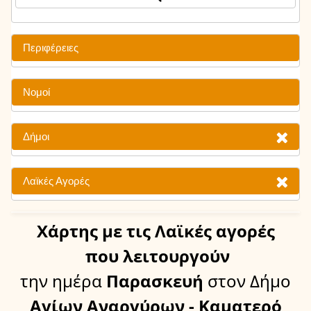
Περιφέρειες
Νομοί
Δήμοι
Λαϊκές Αγορές
Χάρτης
με τις Λαϊκές αγορές
που λειτουργούν
την ημέρα
Παρασκευή
στον Δήμο
Αγίων Αναργύρων - Καματερό