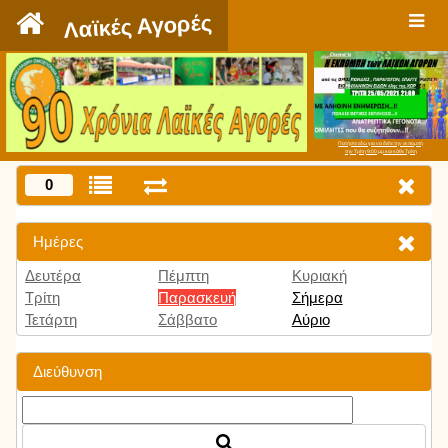
`
Λαϊκές Αγορές
Πατήστε εδώ για να δείτε την εκπομπή
την Τρίτη 9:00 μμ και κάθε Τρίτη
0
Ημέρες
Δευτέρα
Πέμπτη
Κυριακή
Τρίτη
Παρασκευή
Σήμερα
Τετάρτη
Σάββατο
Αύριο
Διεύθυνση