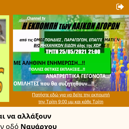
Πατήστε εδώ για να δείτε την εκπομπή
την Τρίτη 9:00 μμ και κάθε Τρίτη
ι να αλλάξουν
ν οδό
Ναυάρχου