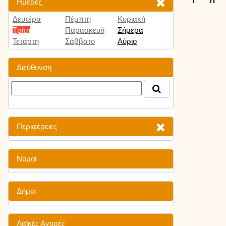
Ημέρες
Δευτέρα
Πέμπτη
Κυριακή
Τρίτη
Παρασκευή
Σήμερα
Τετάρτη
Σάββατο
Αύριο
Διεύθυνση
Περιφέρειες
Νομοί
Δήμοι
Λαϊκές Αγορές