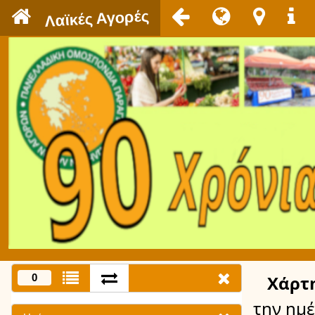
`
Λαϊκές Αγορές
0
Χάρτ
την ημ