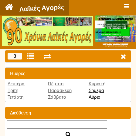
`
Λαϊκές Αγορές
Πατήστε εδώ για να δείτε την εκπομπή
την Τρίτη 9:00 μμ και κάθε Τρίτη
3
Ημέρες
Δευτέρα
Πέμπτη
Κυριακή
Τρίτη
Παρασκευή
Σήμερα
Τετάρτη
Σάββατο
Αύριο
Διεύθυνση