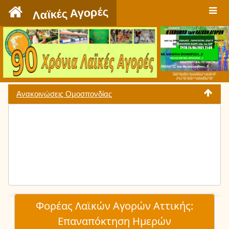
`
Λαϊκές Αγορές
Πατήστε εδώ για να δείτε την εκπομπή
την Τρίτη 9:00 μμ και κάθε Τρίτη
Ανακοινώσεις Ομοσπονδίας
Φορέας Λαϊκών Αγορών Αττικής:
Επαναπόκτηση Ημερών