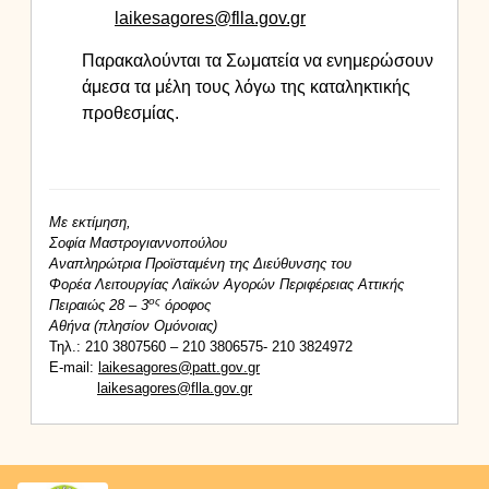
laikesagores@flla.gov.gr
Παρακαλούνται τα Σωματεία να ενημερώσουν
άμεσα τα μέλη τους λόγω της καταληκτικής
προθεσμίας.
Με εκτίμηση,
Σοφία Μαστρογιαννοπούλου
Αναπληρώτρια Προϊσταμένη της Διεύθυνσης του
Φορέα Λειτουργίας Λαϊκών Αγορών Περιφέρειας Αττικής
ος
Πειραιώς 28 – 3
όροφος
Αθήνα (πλησίον Ομόνοιας)
Τηλ.: 210 3807560 – 210 3806575- 210 3824972
E
-
mail
:
laikesagores
@
patt
.
gov
.
gr
laikesagores@flla.gov.gr