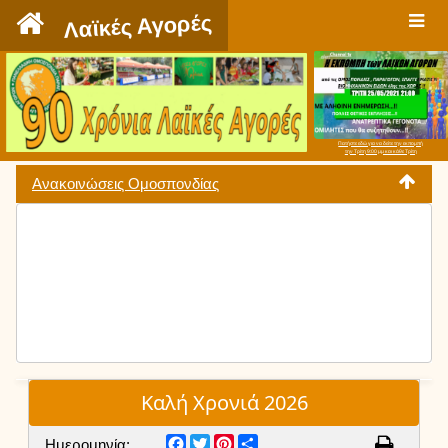
`
Λαϊκές Αγορές
Πατήστε εδώ για να δείτε την εκπομπή
την Τρίτη 9:00 μμ και κάθε Τρίτη
Ανακοινώσεις Ομοσπονδίας
Καλή Χρονιά 2026
Facebook
Twitter
Pinterest
Share
Ημερομηνία: