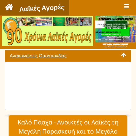
`
Λαϊκές Αγορές
Πατήστε εδώ για να δείτε την εκπομπή
την Τρίτη 9:00 μμ και κάθε Τρίτη
Ανακοινώσεις Ομοσπονδίας
Καλό Πάσχα - Ανοικτές οι Λαϊκές τη
Μεγάλη Παρασκευή και το Μεγάλο