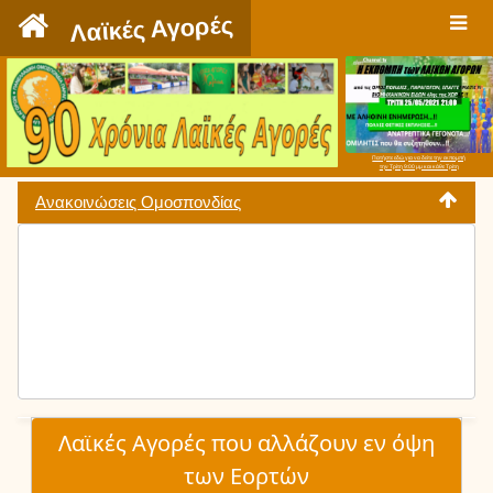
`
Λαϊκές Αγορές
Πατήστε εδώ για να δείτε την εκπομπή
την Τρίτη 9:00 μμ και κάθε Τρίτη
Ανακοινώσεις Ομοσπονδίας
Λαϊκές Αγορές που αλλάζουν εν όψη
των Εορτών