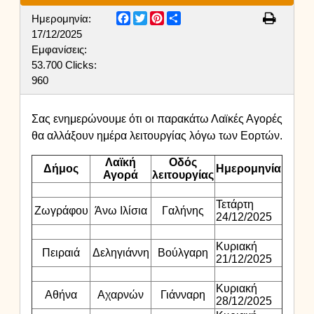
Facebook
Twitter
Pinterest
Share
Ημερομηνία:
17/12/2025
Εμφανίσεις:
53.700
Clicks:
960
Σας ενημερώνουμε ότι οι παρακάτω Λαϊκές Αγορές
θα αλλάξουν ημέρα λειτουργίας λόγω των Εορτών.
Λαϊκή
Οδός
Δήμος
Ημερομηνία
Αγορά
λειτουργίας
Τετάρτη
Ζωγράφου
Άνω Ιλίσια
Γαλήνης
24/12/2025
Κυριακή
Πειραιά
Δεληγιάννη
Βούλγαρη
21/12/2025
Κυριακή
Αθήνα
Αχαρνών
Γιάνναρη
28/12/2025