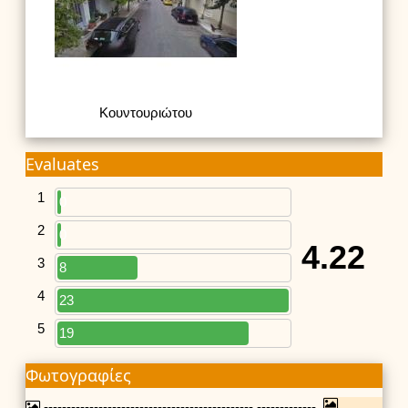
Κουντουριώτου
Evaluates
1
0
2
0
4.22
3
8
4
23
5
19
Φωτογραφίες
---------------------------------------------- -------------