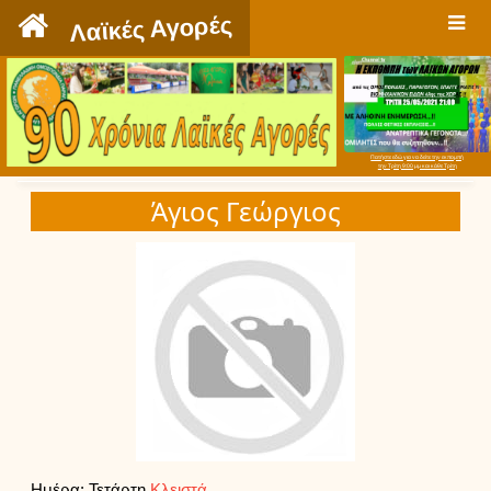
`
Λαϊκές Αγορές
Πατήστε εδώ για να δείτε την εκπομπή
την Τρίτη 9:00 μμ και κάθε Τρίτη
Άγιος Γεώργιος
Ημέρα: Τετάρτη
Κλειστά