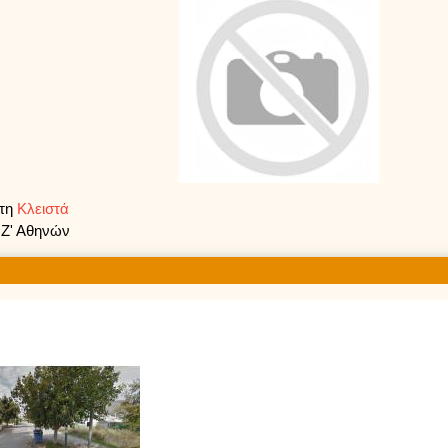
ρτη
Κλειστά
 Ζ' Αθηνών