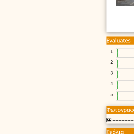
Evaluates
1
0
2
0
3
0
4
0
5
0
Φωτογραφ
---------------
Σχόλια