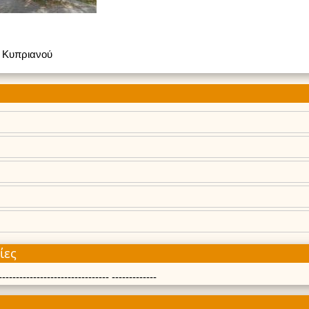
Κυπριανού
ίες
------------------------------- -------------