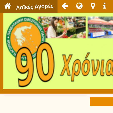
`
Λαϊκές Αγορές