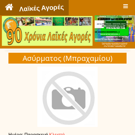
`
Λαϊκές Αγορές
Πατήστε εδώ για να δείτε την εκπομπή
την Τρίτη 9:00 μμ και κάθε Τρίτη
Ασύρματος (Μπραχαμίου)
Ημέρα: Παρασκευή
Κλειστά