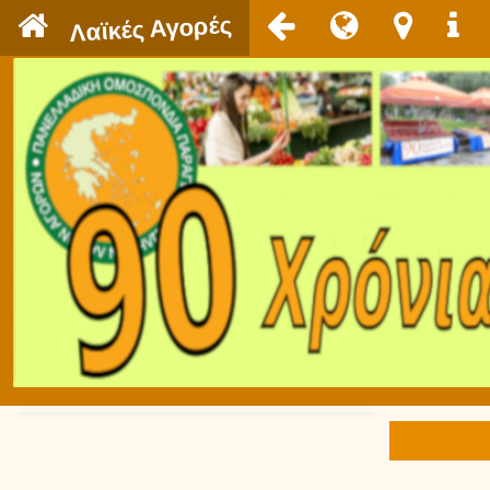
`
Λαϊκές Αγορές