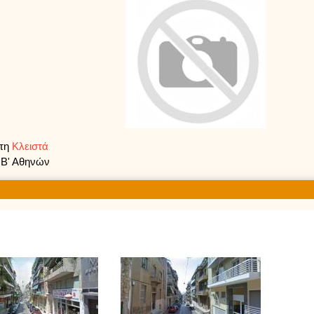
ρτη
Κλειστά
 Β' Αθηνών