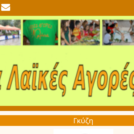
Γκύζη