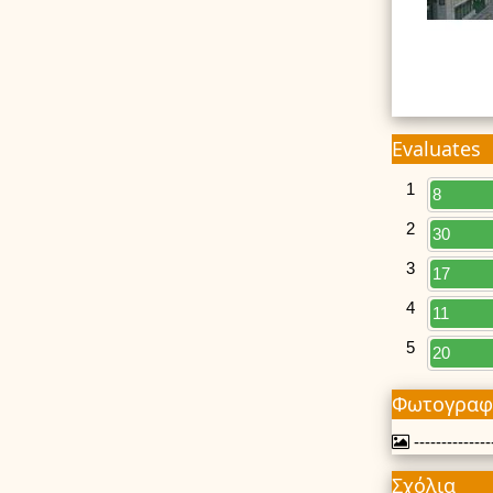
Evaluates
1
8
2
30
3
17
4
11
5
20
Φωτογραφ
---------------
Σχόλια