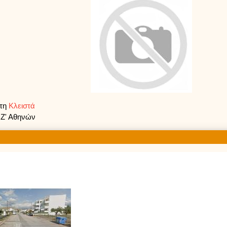
ρτη
Κλειστά
 Ζ' Αθηνών