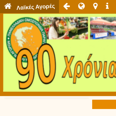
`
Λαϊκές Αγορές