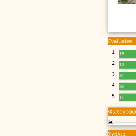
Evaluates
1
18
2
12
3
31
4
32
5
11
Φωτογραφ
---------------
Σχόλια