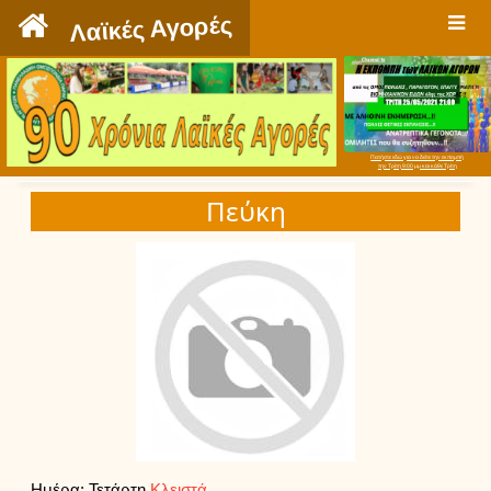
`
Λαϊκές Αγορές
Πατήστε εδώ για να δείτε την εκπομπή
την Τρίτη 9:00 μμ και κάθε Τρίτη
Πεύκη
Ημέρα: Τετάρτη
Κλειστά