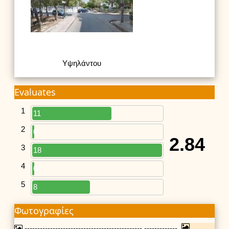
Υψηλάντου
Evaluates
1
11
2
0
2.84
3
18
4
0
5
8
Φωτογραφίες
---------------------------------------------- -------------