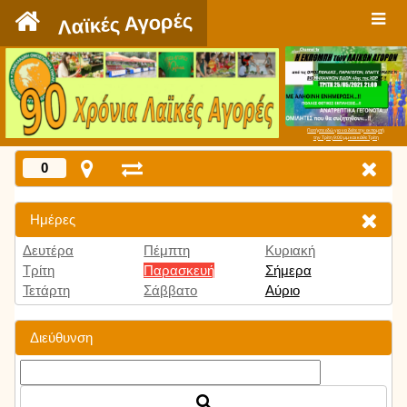
`
Λαϊκές Αγορές
Πατήστε εδώ για να δείτε την εκπομπή
την Τρίτη 9:00 μμ και κάθε Τρίτη
0
Ημέρες
Δευτέρα
Πέμπτη
Κυριακή
Τρίτη
Παρασκευή
Σήμερα
Τετάρτη
Σάββατο
Αύριο
Διεύθυνση