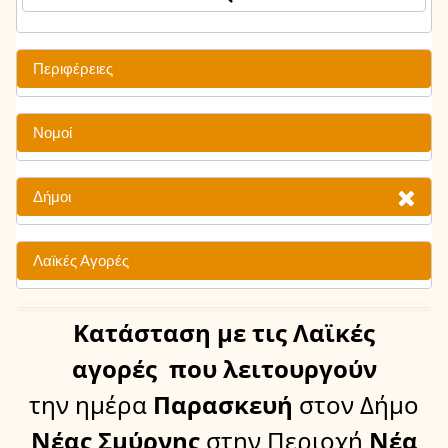
Περιφέρειες
Νομοί
Δήμοι
Λαϊκές Αγορές
Κατάσταση
με τις Λαϊκές
αγορές
που λειτουργούν
την ημέρα
Παρασκευή
στον Δήμο
Νέας Σμύρνης
στην Περιοχή
Νέα