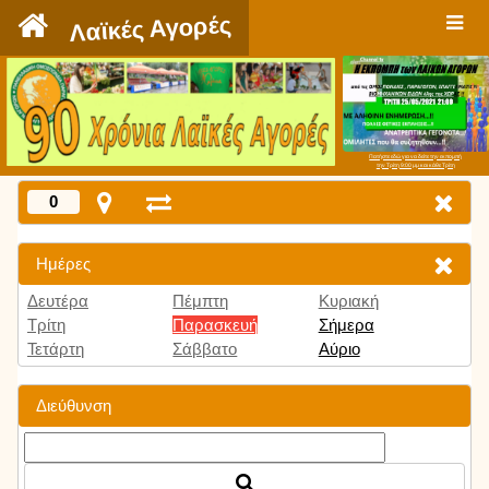
`
Λαϊκές Αγορές
Πατήστε εδώ για να δείτε την εκπομπή
την Τρίτη 9:00 μμ και κάθε Τρίτη
0
Ημέρες
Δευτέρα
Πέμπτη
Κυριακή
Τρίτη
Παρασκευή
Σήμερα
Τετάρτη
Σάββατο
Αύριο
Διεύθυνση