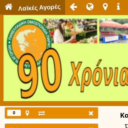
`
Λαϊκές Αγορές
0
Κ