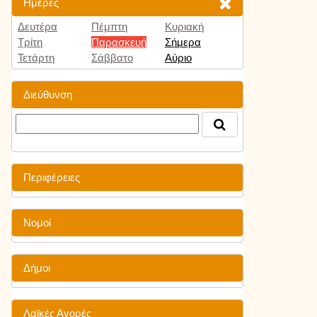
Ημέρες
Δευτέρα
Πέμπτη
Κυριακή
Τρίτη
Παρασκευή
Σήμερα
Τετάρτη
Σάββατο
Αύριο
Διεύθυνση
Περιφέρειες
Νομοί
Δήμοι
Λαϊκές Αγορές