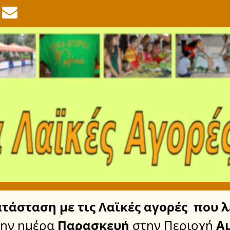
ατάσταση
με τις Λαϊκές αγορές
που λ
την ημέρα
Παρασκευή
στην Περιοχή
Αμ