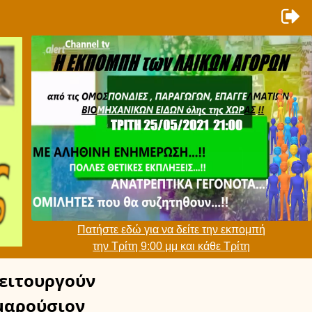
Πατήστε εδώ για να δείτε την εκπομπή
την Τρίτη 9:00 μμ και κάθε Τρίτη
ειτουργούν
αρούσιον