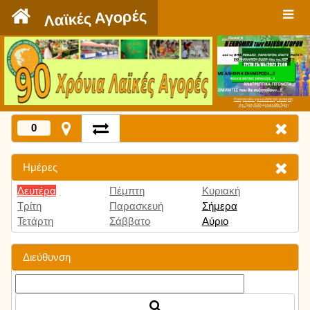
`
Λαϊκές Αγορές
Πατήστε εδώ για να δείτε την εκπομπή
την Τρίτη 9:00 μμ και κάθε Τρίτη
0
Ημέρες
Δευτέρα
Πέμπτη
Κυριακή
Τρίτη
Παρασκευή
Σήμερα
Τετάρτη
Σάββατο
Αύριο
Διεύθυνση