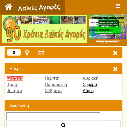
`
Λαϊκές Αγορές
Πατήστε εδώ για να δείτε την εκπομπή
την Τρίτη 9:00 μμ και κάθε Τρίτη
0
Ημέρες
Δευτέρα
Πέμπτη
Κυριακή
Τρίτη
Παρασκευή
Σήμερα
Τετάρτη
Σάββατο
Αύριο
Διεύθυνση