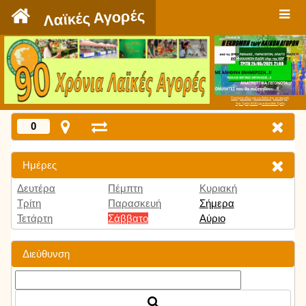
`
Λαϊκές Αγορές
Πατήστε εδώ για να δείτε την εκπομπή
την Τρίτη 9:00 μμ και κάθε Τρίτη
0
Ημέρες
Δευτέρα
Πέμπτη
Κυριακή
Τρίτη
Παρασκευή
Σήμερα
Τετάρτη
Σάββατο
Αύριο
Διεύθυνση