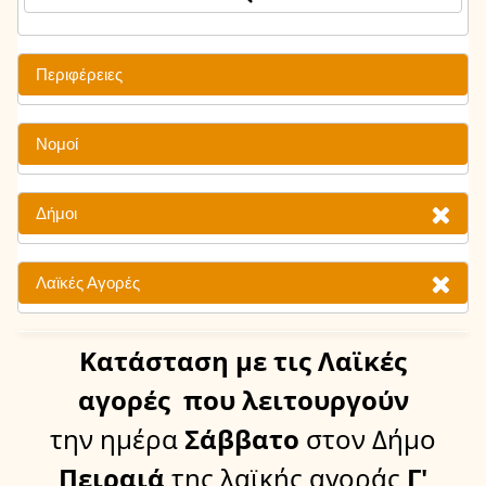
Περιφέρειες
Νομοί
Δήμοι
Λαϊκές Αγορές
Κατάσταση
με τις Λαϊκές
αγορές
που λειτουργούν
την ημέρα
Σάββατο
στον Δήμο
Πειραιά
της λαϊκής αγοράς
Γ'