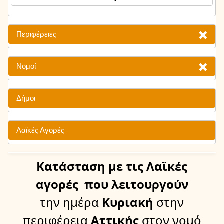
Περιφέρειες
Νομοί
Δήμοι
Λαϊκές Αγορές
Κατάσταση
με τις Λαϊκές
αγορές
που λειτουργούν
την ημέρα
Κυριακή
στην
περιφέρεια
Αττικής
στον νομό