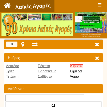
`
Λαϊκές Αγορές
Πατήστε εδώ για να δείτε την εκπομπή
την Τρίτη 9:00 μμ και κάθε Τρίτη
0
Ημέρες
Δευτέρα
Πέμπτη
Κυριακή
Τρίτη
Παρασκευή
Σήμερα
Τετάρτη
Σάββατο
Αύριο
Διεύθυνση