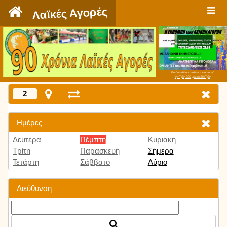
`
Λαϊκές Αγορές
Πατήστε εδώ για να δείτε την εκπομπή
την Τρίτη 9:00 μμ και κάθε Τρίτη
2
Ημέρες
Δευτέρα
Πέμπτη
Κυριακή
Τρίτη
Παρασκευή
Σήμερα
Τετάρτη
Σάββατο
Αύριο
Διεύθυνση