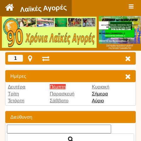
`
Λαϊκές Αγορές
Πατήστε εδώ για να δείτε την εκπομπή
την Τρίτη 9:00 μμ και κάθε Τρίτη
1
Ημέρες
Δευτέρα
Πέμπτη
Κυριακή
Τρίτη
Παρασκευή
Σήμερα
Τετάρτη
Σάββατο
Αύριο
Διεύθυνση