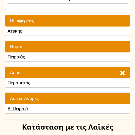
Περιφέρειες
Αττικής
Νομοί
Πειραιάς
Δήμοι
Περάματος
Λαϊκές Αγορές
Α' Πειραιά
Κατάσταση
με τις Λαϊκές