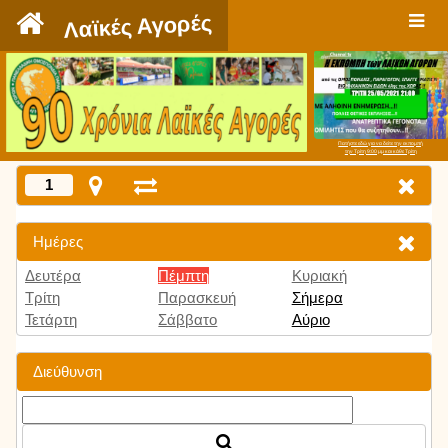
`
Λαϊκές Αγορές
Πατήστε εδώ για να δείτε την εκπομπή
την Τρίτη 9:00 μμ και κάθε Τρίτη
1
Ημέρες
Δευτέρα
Πέμπτη
Κυριακή
Τρίτη
Παρασκευή
Σήμερα
Τετάρτη
Σάββατο
Αύριο
Διεύθυνση