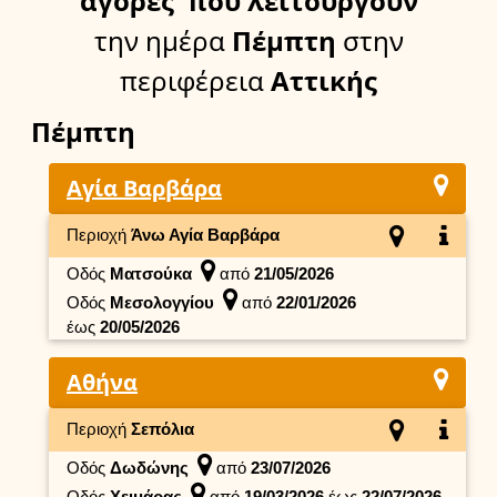
αγορές
που λειτουργούν
την ημέρα
Πέμπτη
στην
περιφέρεια
Αττικής
Πέμπτη
Αγία Βαρβάρα
Περιοχή
Άνω Αγία Βαρβάρα
Οδός
Ματσούκα
από
21/05/2026
Οδός
Μεσολογγίου
από
22/01/2026
έως
20/05/2026
Αθήνα
Περιοχή
Σεπόλια
Οδός
Δωδώνης
από
23/07/2026
Οδός
Χειμάρας
από
19/03/2026
έως
22/07/2026