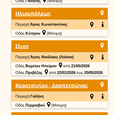
Οδός
Γαλήνης
(Μόνιμη)
Ηλιουπόλεως
Περιοχή
Άγιος Κωνσταντίνος
Οδός
Κύπρου
(Μόνιμη)
Ιλιον
Περιοχή
Άγιος Νικόλαος (Λιόσια)
Οδός
Βορείου Ηπείρου
από
21/05/2026
Οδός
Πρεβέζης
από
22/01/2026
έως
20/05/2026
Κερατσινίου - Δραπετσώνας
Περιοχή
Γαλήνη
Οδός
Περραιβού
(Μόνιμη)