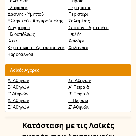
Γαλατσίου
Πειραιά
Γλυφάδας
Περάματος
Δάφνης - Υμηττού
Περιστέρι
Ελληνικού - Αργυρούπολης
Σαλαμίνας
Ζωγράφου
Σπάτων - Αρτέμιδος
Ηλιουπόλεως
Φυλής
Ιλιον
Χαϊδάρι
Κερατσινίου - Δραπετσώνας
Χαλάνδρι
Κορυδαλλού
Λαϊκές Αγορές
Α' Αθηνών
Στ' Αθηνών
Β' Αθηνών
Α' Πειραιά
Γ' Αθηνών
Β' Πειραιά
Δ' Αθηνών
Γ' Πειραιά
Ε' Αθηνών
Ζ' Αθηνών
Κατάσταση
με τις Λαϊκές