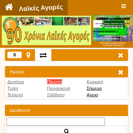
`
Λαϊκές Αγορές
Πατήστε εδώ για να δείτε την εκπομπή
την Τρίτη 9:00 μμ και κάθε Τρίτη
0
Ημέρες
Δευτέρα
Πέμπτη
Κυριακή
Τρίτη
Παρασκευή
Σήμερα
Τετάρτη
Σάββατο
Αύριο
Διεύθυνση