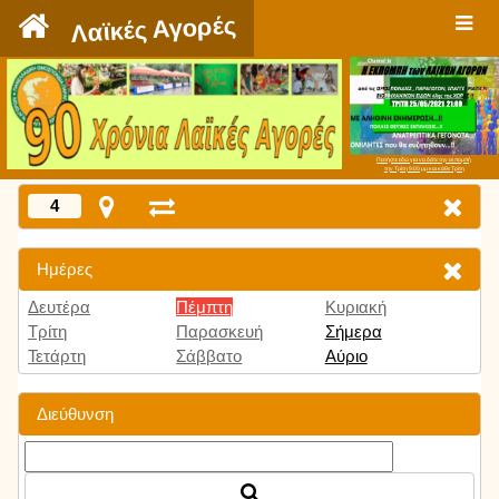
`
Λαϊκές Αγορές
Πατήστε εδώ για να δείτε την εκπομπή
την Τρίτη 9:00 μμ και κάθε Τρίτη
4
Ημέρες
Δευτέρα
Πέμπτη
Κυριακή
Τρίτη
Παρασκευή
Σήμερα
Τετάρτη
Σάββατο
Αύριο
Διεύθυνση