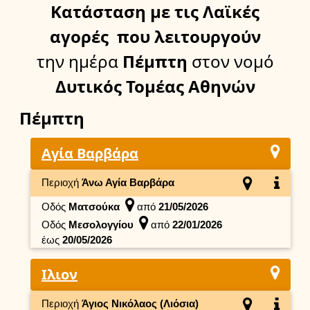
Κατάσταση
με τις Λαϊκές
αγορές
που λειτουργούν
την ημέρα
Πέμπτη
στον νομό
Δυτικός Τομέας Αθηνών
Πέμπτη
Αγία Βαρβάρα
Περιοχή
Άνω Αγία Βαρβάρα
Οδός
Ματσούκα
από
21/05/2026
Οδός
Μεσολογγίου
από
22/01/2026
έως
20/05/2026
Ιλιον
Περιοχή
Άγιος Νικόλαος (Λιόσια)