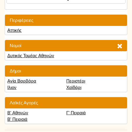
Περιφέρειες
Αττικής
Νομοί
Δυτικός Τομέας Αθηνών
Δήμοι
Αγία Βαρβάρα
Περιστέρι
Ιλιον
Χαϊδάρι
Λαϊκές Αγορές
Β' Αθηνών
Γ' Πειραιά
Β' Πειραιά