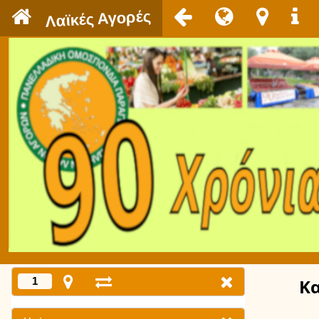
`
Λαϊκές Αγορές
1
Κ