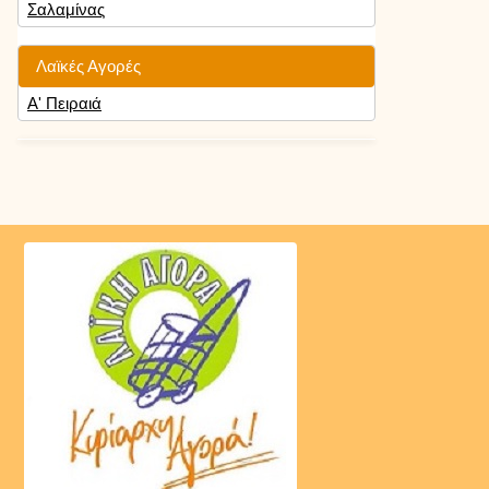
Σαλαμίνας
Λαϊκές Αγορές
Α' Πειραιά