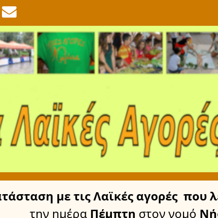
ατάσταση
με τις Λαϊκές αγορές
που λ
την ημέρα
Πέμπτη
στον νομό
Νή