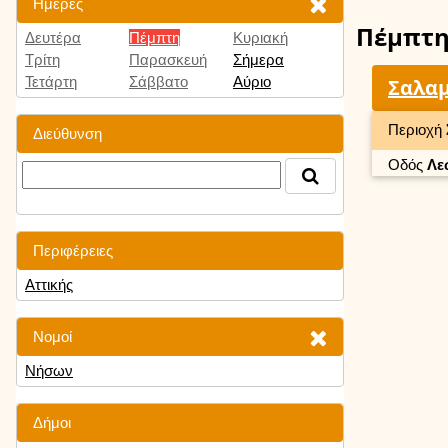
Ημέρες
Πέμπτ
Δευτέρα
Πέμπτη
Κυριακή
Τρίτη
Παρασκευή
Σήμερα
Τετάρτη
Σάββατο
Αύριο
Σαλαμ
Περιοχή
Διεύθυνση
Οδός
Λε
Περιφέρειες
Αττικής
Νομοί
Νήσων
Δήμοι