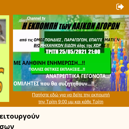
Πατήστε εδώ για να δείτε την εκπομπή
την Τρίτη 9:00 μμ και κάθε Τρίτη
ειτουργούν
σων