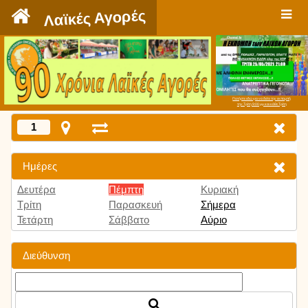
`
Λαϊκές Αγορές
Πατήστε εδώ για να δείτε την εκπομπή
την Τρίτη 9:00 μμ και κάθε Τρίτη
1
Ημέρες
Δευτέρα
Πέμπτη
Κυριακή
Τρίτη
Παρασκευή
Σήμερα
Τετάρτη
Σάββατο
Αύριο
Διεύθυνση