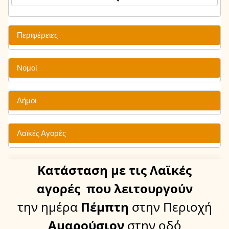
Περιφέρειες
Νομοί
Δήμοι
Λαϊκές Αγορές
Κατάσταση
με τις Λαϊκές
αγορές
που λειτουργούν
την ημέρα
Πέμπτη
στην Περιοχή
Αμαρούσιον
στην οδό