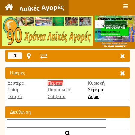
`
Λαϊκές Αγορές
Πατήστε εδώ για να δείτε την εκπομπή
την Τρίτη 9:00 μμ και κάθε Τρίτη
0
Ημέρες
Δευτέρα
Πέμπτη
Κυριακή
Τρίτη
Παρασκευή
Σήμερα
Τετάρτη
Σάββατο
Αύριο
Διεύθυνση