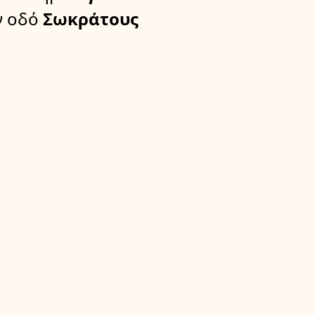
ν οδό
Σωκράτους