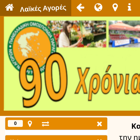
`
Λαϊκές Αγορές
0
Κ
την η