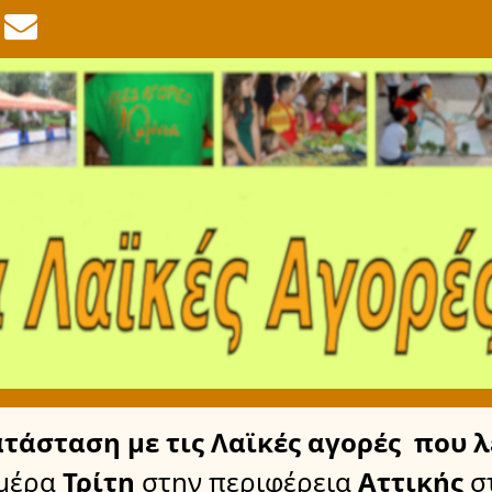
ατάσταση
με τις Λαϊκές αγορές
που λ
μέρα
Τρίτη
στην περιφέρεια
Αττικής
σ