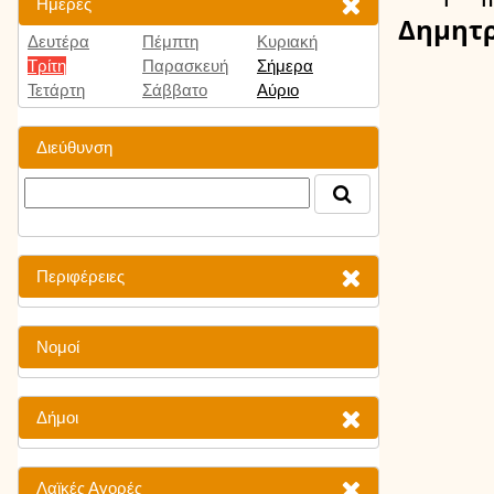
Ημέρες
Δημητ
Δευτέρα
Πέμπτη
Κυριακή
Τρίτη
Παρασκευή
Σήμερα
Τετάρτη
Σάββατο
Αύριο
Διεύθυνση
Περιφέρειες
Νομοί
Δήμοι
Λαϊκές Αγορές