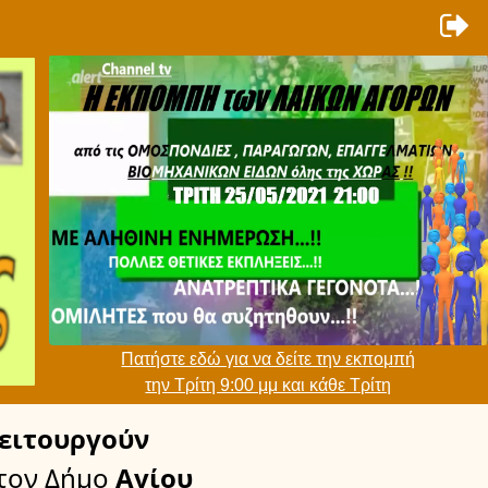
Πατήστε εδώ για να δείτε την εκπομπή
την Τρίτη 9:00 μμ και κάθε Τρίτη
ειτουργούν
τον Δήμο
Αγίου