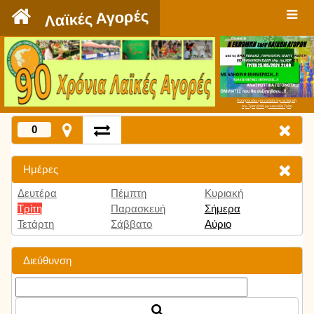
`
Λαϊκές Αγορές
Πατήστε εδώ για να δείτε την εκπομπή
την Τρίτη 9:00 μμ και κάθε Τρίτη
0
Ημέρες
Δευτέρα
Πέμπτη
Κυριακή
Τρίτη
Παρασκευή
Σήμερα
Τετάρτη
Σάββατο
Αύριο
Διεύθυνση