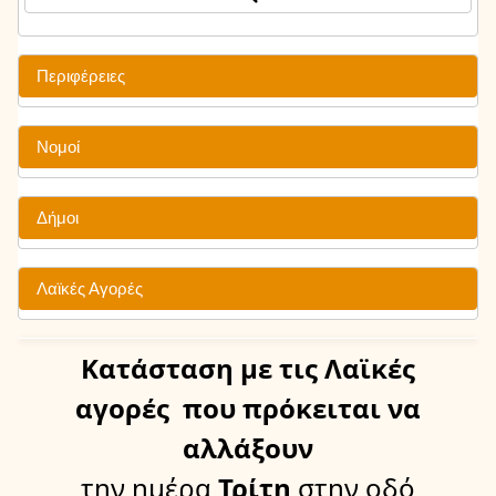
Περιφέρειες
Νομοί
Δήμοι
Λαϊκές Αγορές
Κατάσταση
με τις Λαϊκές
αγορές
που πρόκειται να
αλλάξουν
την ημέρα
Τρίτη
στην οδό