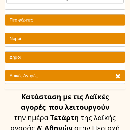
Περιφέρειες
Νομοί
Δήμοι
Λαϊκές Αγορές
Κατάσταση
με τις Λαϊκές
αγορές
που λειτουργούν
την ημέρα
Τετάρτη
της λαϊκής
αγοράς
Α' Αθηνών
στην Περιοχή