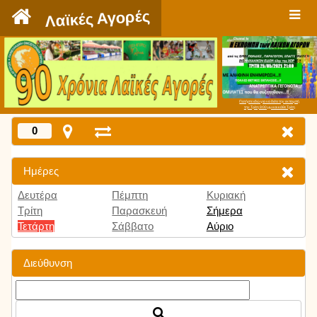
`
Λαϊκές Αγορές
Πατήστε εδώ για να δείτε την εκπομπή
την Τρίτη 9:00 μμ και κάθε Τρίτη
0
Ημέρες
Δευτέρα
Πέμπτη
Κυριακή
Τρίτη
Παρασκευή
Σήμερα
Τετάρτη
Σάββατο
Αύριο
Διεύθυνση