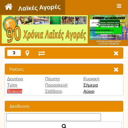
`
Λαϊκές Αγορές
Πατήστε εδώ για να δείτε την εκπομπή
την Τρίτη 9:00 μμ και κάθε Τρίτη
3
Ημέρες
Δευτέρα
Πέμπτη
Κυριακή
Τρίτη
Παρασκευή
Σήμερα
Τετάρτη
Σάββατο
Αύριο
Διεύθυνση