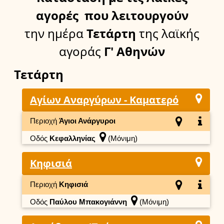
αγορές
που λειτουργούν
την ημέρα
Τετάρτη
της λαϊκής
αγοράς
Γ' Αθηνών
Τετάρτη
Αγίων Αναργύρων - Καματερό
Περιοχή
Άγιοι Ανάργυροι
Οδός
Κεφαλληνίας
(Μόνιμη)
Κηφισιά
Περιοχή
Κηφισιά
Οδός
Παύλου Μπακογιάννη
(Μόνιμη)