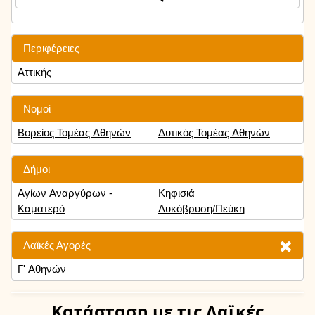
Περιφέρειες
Αττικής
Νομοί
Βορείος Τομέας Αθηνών
Δυτικός Τομέας Αθηνών
Δήμοι
Αγίων Αναργύρων -
Κηφισιά
Καματερό
Λυκόβρυση/Πεύκη
Λαϊκές Αγορές
Γ' Αθηνών
Κατάσταση
με τις Λαϊκές