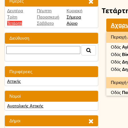
Ημέρες
Τετάρτ
Δευτέρα
Πέμπτη
Κυριακή
Τρίτη
Παρασκευή
Σήμερα
Τετάρτη
Σάββατο
Αύριο
Αχαρ
Περιοχή
Διεύθυνση
Οδός
Αγ
Οδός
Βί
Οδός
Δη
Οδός
Δη
Περιφέρειες
Αττικής
Περιοχή
Οδός
Πα
Νομοί
Ανατολικής Αττικής
Δήμοι