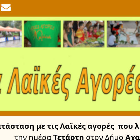
ατάσταση
με τις Λαϊκές αγορές
που λ
την ημέρα
Τετάρτη
στον Δήμο
Αχα