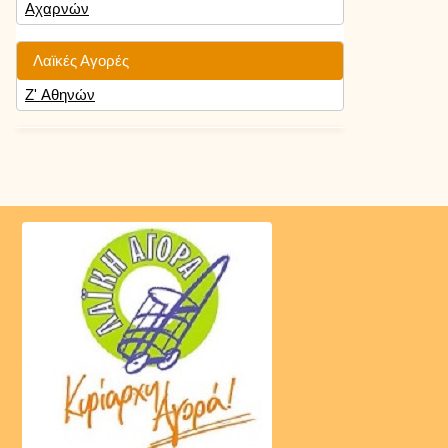
Αχαρνών
Λαϊκές Αγορές
Ζ' Αθηνών