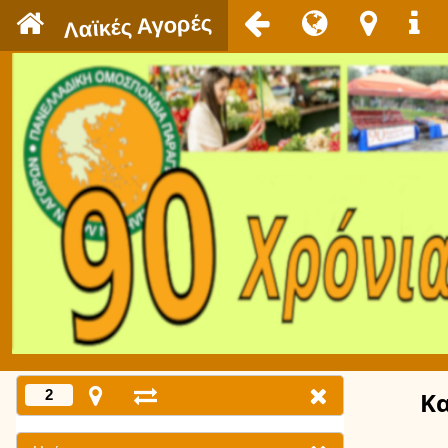
`
Λαϊκές Αγορές
2
Κ