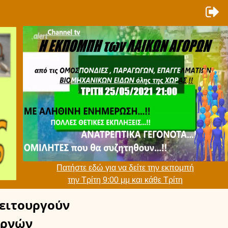
Πατήστε εδώ για να δείτε την εκπομπή
την Τρίτη 9:00 μμ και κάθε Τρίτη
ειτουργούν
ρνών