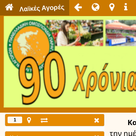
`
Λαϊκές Αγορές
1
Κ
την ημ