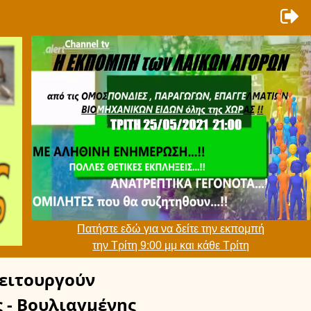
Πατήστε εδώ για να δείτε την εκπομπή
την Τρίτη 9:00 μμ και κάθε Τρίτη
ειτουργούν
 - Βουλιαγμένης