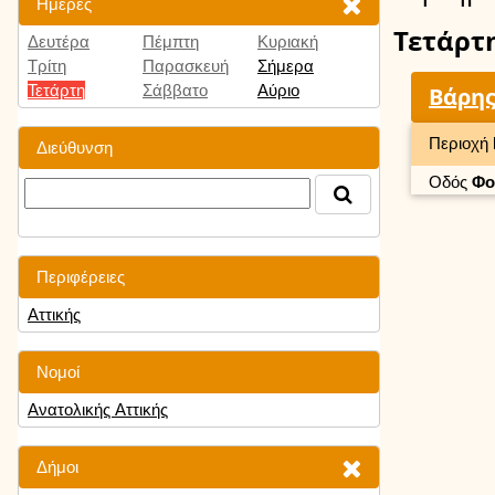
Ημέρες
Τετάρτ
Δευτέρα
Πέμπτη
Κυριακή
Τρίτη
Παρασκευή
Σήμερα
Τετάρτη
Σάββατο
Αύριο
Βάρης
Περιοχή
Διεύθυνση
Οδός
Φο
Περιφέρειες
Αττικής
Νομοί
Ανατολικής Αττικής
Δήμοι