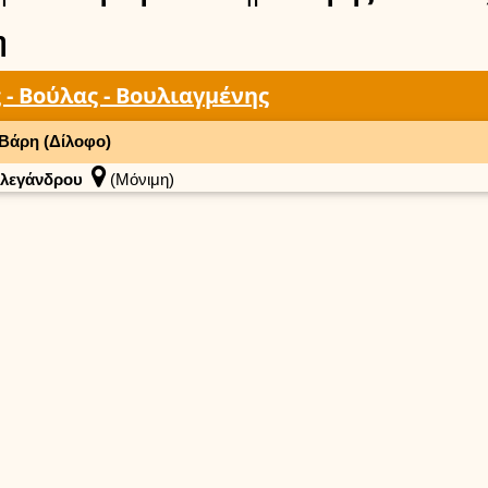
η
 - Βούλας - Βουλιαγμένης
Βάρη (Δίλοφο)
λεγάνδρου
(Μόνιμη)