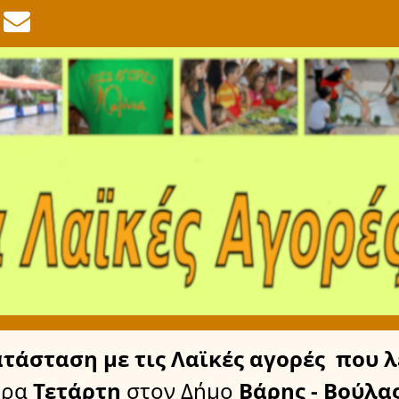
ατάσταση
με τις Λαϊκές αγορές
που λ
έρα
Τετάρτη
στον Δήμο
Βάρης - Βούλας