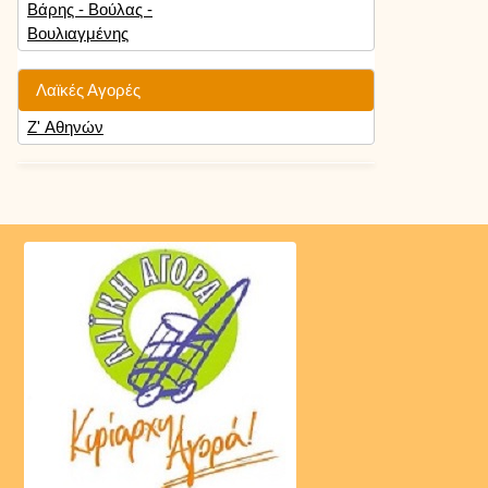
Βάρης - Βούλας -
Βουλιαγμένης
Λαϊκές Αγορές
Ζ' Αθηνών