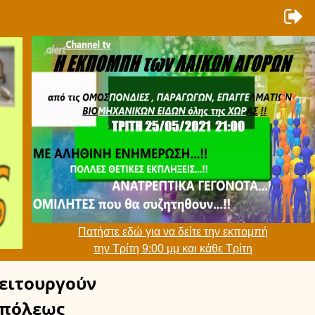
Πατήστε εδώ για να δείτε την εκπομπή
την Τρίτη 9:00 μμ και κάθε Τρίτη
ειτουργούν
πόλεως