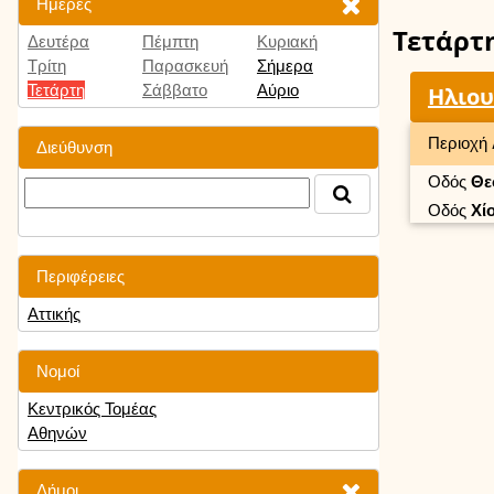
Ημέρες
Τετάρτ
Δευτέρα
Πέμπτη
Κυριακή
Τρίτη
Παρασκευή
Σήμερα
Τετάρτη
Σάββατο
Αύριο
Ηλιο
Περιοχή
Διεύθυνση
Οδός
Θε
Οδός
Χί
Περιφέρειες
Αττικής
Νομοί
Κεντρικός Τομέας
Αθηνών
Δήμοι