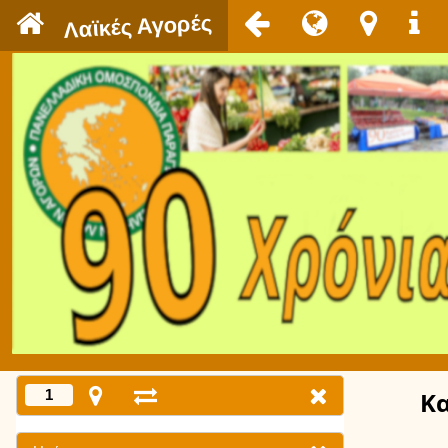
`
Λαϊκές Αγορές
1
Κ