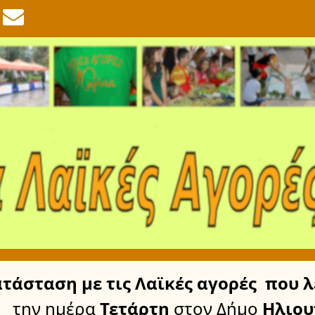
ατάσταση
με τις Λαϊκές αγορές
που λ
την ημέρα
Τετάρτη
στον Δήμο
Ηλιου