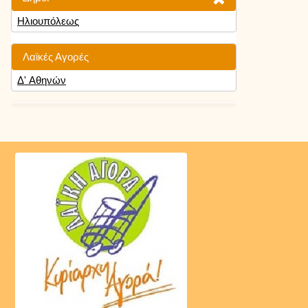
Ηλιουπόλεως
Λαϊκές Αγορές
Δ' Αθηνών