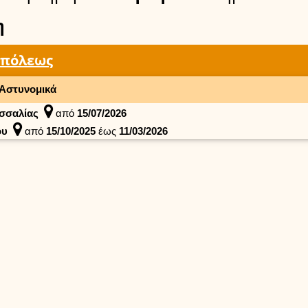
η
υπόλεως
Αστυνομικά
σσαλίας
από
15/07/2026
ου
από
15/10/2025
έως
11/03/2026