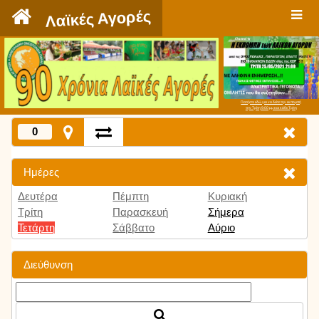
`
Λαϊκές Αγορές
Πατήστε εδώ για να δείτε την εκπομπή
την Τρίτη 9:00 μμ και κάθε Τρίτη
0
Ημέρες
Δευτέρα
Πέμπτη
Κυριακή
Τρίτη
Παρασκευή
Σήμερα
Τετάρτη
Σάββατο
Αύριο
Διεύθυνση