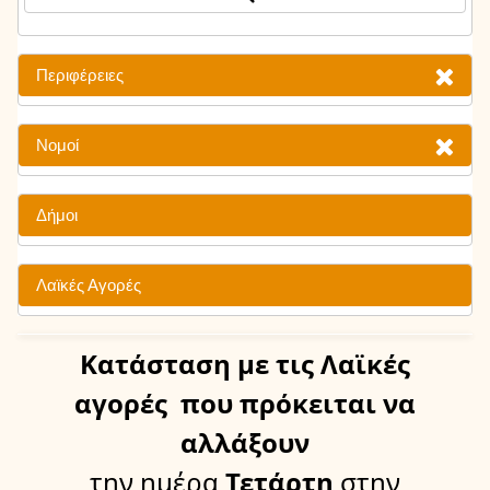
Περιφέρειες
Νομοί
Δήμοι
Λαϊκές Αγορές
Κατάσταση
με τις Λαϊκές
αγορές
που πρόκειται να
αλλάξουν
την ημέρα
Τετάρτη
στην