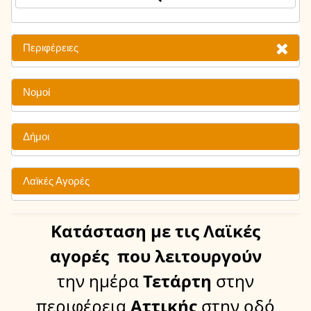
Περιφέρειες
Νομοί
Δήμοι
Λαϊκές Αγορές
Κατάσταση
με τις Λαϊκές
αγορές
που λειτουργούν
την ημέρα
Τετάρτη
στην
περιφέρεια
Αττικής
στην οδό