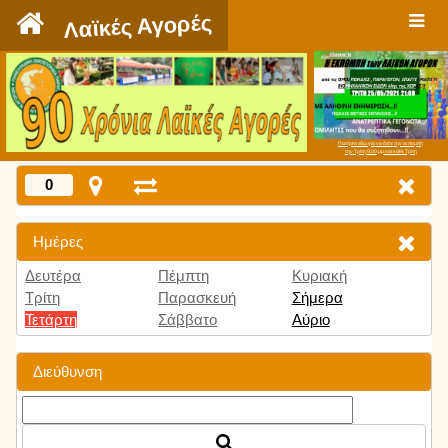
`
Λαϊκές Αγορές
Πατήστε εδώ για να δείτε την εκπομπή
την Τρίτη 9:00 μμ και κάθε Τρίτη
0
Ημέρες
Δευτέρα
Πέμπτη
Κυριακή
Τρίτη
Παρασκευή
Σήμερα
Τετάρτη
Σάββατο
Αύριο
Διεύθυνση