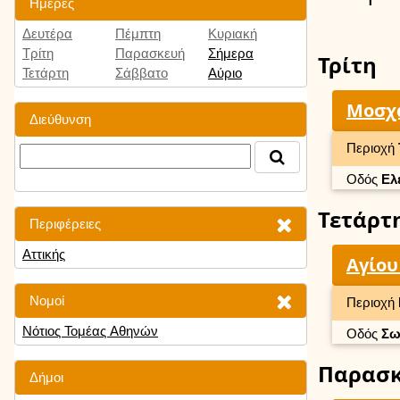
Ημέρες
Δευτέρα
Πέμπτη
Κυριακή
Τρίτη
Παρασκευή
Σήμερα
Τρίτη
Τετάρτη
Σάββατο
Αύριο
Μοσχά
Διεύθυνση
Περιοχή
Οδός
Ελ
Τετάρτ
Περιφέρειες
Αττικής
Αγίου
Νομοί
Περιοχή
Νότιος Τομέας Αθηνών
Οδός
Σω
Παρασ
Δήμοι