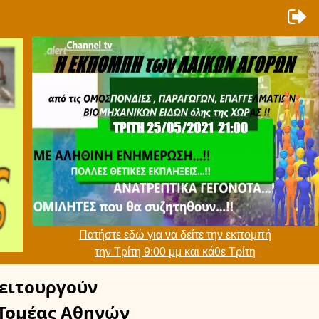
Πατήστε εδώ για να δείτε την εκπομπή
την Τρίτη 9:00 μμ και κάθε Τρίτη
ειτουργούν
Τομέας Αθηνών