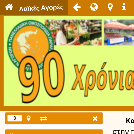
`
Λαϊκές Αγορές
3
Κ
στην 