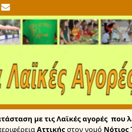
ατάσταση
με τις Λαϊκές αγορές
που λ
περιφέρεια
Αττικής
στον νομό
Νότιος 