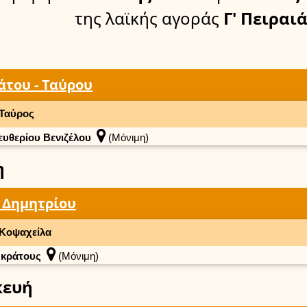
της λαϊκής αγοράς
Γ' Πειραι
του - Ταύρου
Ταύρος
ευθερίου Βενιζέλου
(Μόνιμη)
η
 Δημητρίου
Κοψαχείλα
κράτους
(Μόνιμη)
κευή