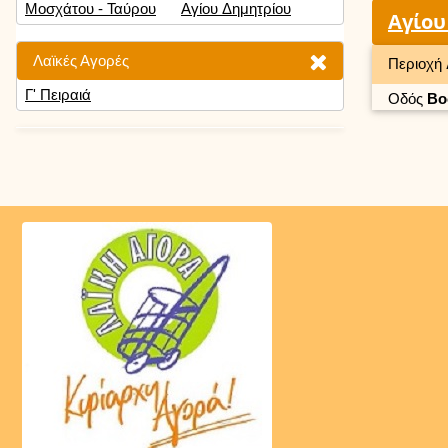
Μοσχάτου - Ταύρου
Αγίου Δημητρίου
Αγίου
Λαϊκές Αγορές
Περιοχή
Γ' Πειραιά
Οδός
Βο