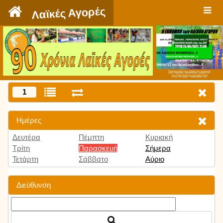
`
Λαϊκές Αγορές
Πατήστε εδώ για να δείτε την εκπομπή
την Τρίτη 9:00 μμ και κάθε Τρίτη
1
Ημέρες
Δευτέρα
Πέμπτη
Κυριακή
Τρίτη
Παρασκευή
Σήμερα
Τετάρτη
Σάββατο
Αύριο
Διεύθυνση