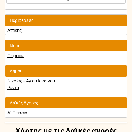
Περιφέρειες
Αττικής
Νομοί
Πειραιάς
Δήμοι
Νικαίας - Αγίου Ιωάννου
Ρέντη
Λαϊκές Αγορές
Α' Πειραιά
Χάρτης
με τις Λαϊκές αγορές