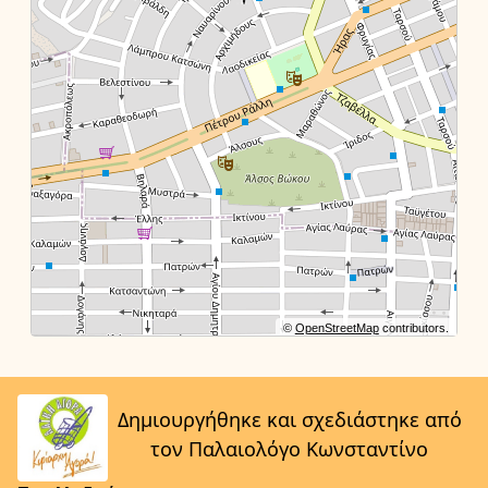
©
OpenStreetMap
contributors.
Δημιουργήθηκε και σχεδιάστηκε από
τον Παλαιολόγο Κωνσταντίνο