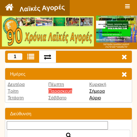
`
Λαϊκές Αγορές
Πατήστε εδώ για να δείτε την εκπομπή
την Τρίτη 9:00 μμ και κάθε Τρίτη
1
Ημέρες
Δευτέρα
Πέμπτη
Κυριακή
Τρίτη
Παρασκευή
Σήμερα
Τετάρτη
Σάββατο
Αύριο
Διεύθυνση