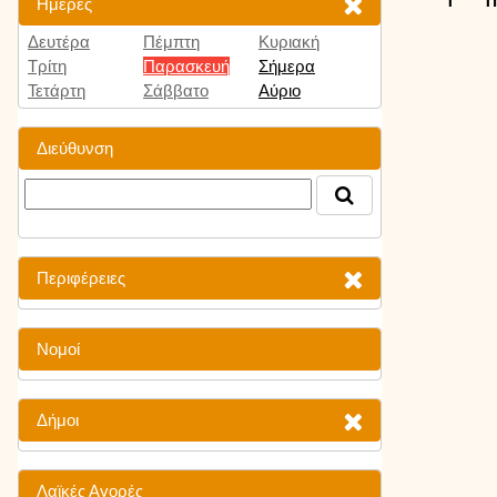
Ημέρες
Δευτέρα
Πέμπτη
Κυριακή
Τρίτη
Παρασκευή
Σήμερα
Τετάρτη
Σάββατο
Αύριο
Διεύθυνση
Περιφέρειες
Νομοί
Δήμοι
Λαϊκές Αγορές