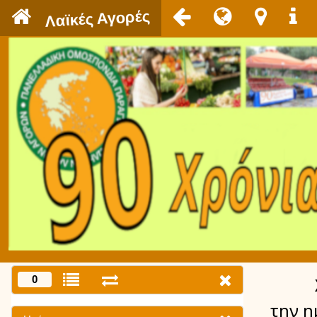
`
Λαϊκές Αγορές
0
την η