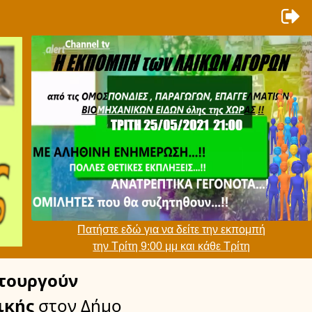
Πατήστε εδώ για να δείτε την εκπομπή
την Τρίτη 9:00 μμ και κάθε Τρίτη
τουργούν
ικής
στον Δήμο