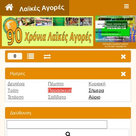
`
Λαϊκές Αγορές
Πατήστε εδώ για να δείτε την εκπομπή
την Τρίτη 9:00 μμ και κάθε Τρίτη
0
Ημέρες
Δευτέρα
Πέμπτη
Κυριακή
Τρίτη
Παρασκευή
Σήμερα
Τετάρτη
Σάββατο
Αύριο
Διεύθυνση