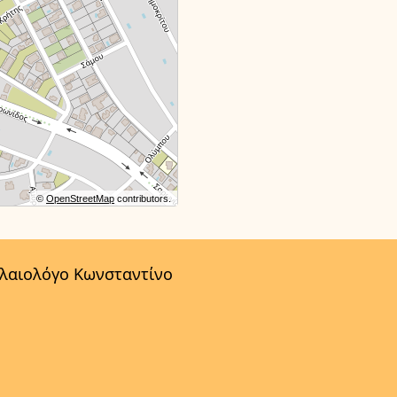
©
OpenStreetMap
contributors.
αλαιολόγο Κωνσταντίνο