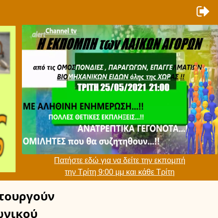
Πατήστε εδώ για να δείτε την εκπομπή
την Τρίτη 9:00 μμ και κάθε Τρίτη
τουργούν
νικού