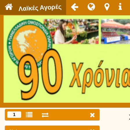
`
Λαϊκές Αγορές
1