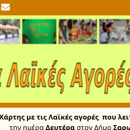
Χάρτης
με τις Λαϊκές αγορές
που λει
την ημέρα
Δευτέρα
στον Δήμο
Σαρω