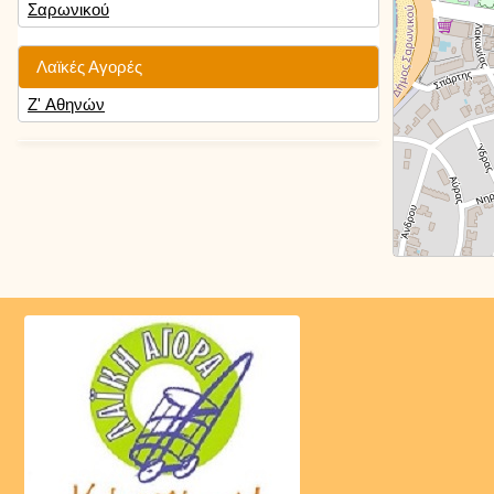
Σαρωνικού
Λαϊκές Αγορές
Ζ' Αθηνών