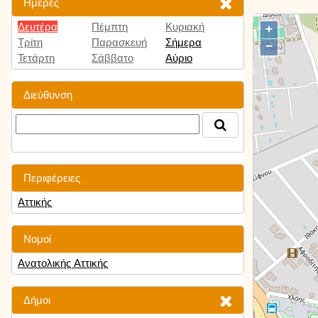
Ημέρες
Δευτέρα
Πέμπτη
Κυριακή
+
Τρίτη
Παρασκευή
Σήμερα
−
Τετάρτη
Σάββατο
Αύριο
Διεύθυνση
Περιφέρειες
Αττικής
Νομοί
Ανατολικής Αττικής
Δήμοι