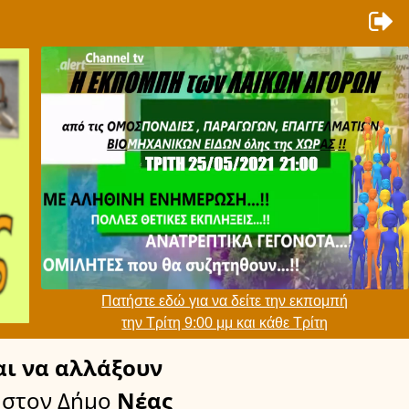
Πατήστε εδώ για να δείτε την εκπομπή
την Τρίτη 9:00 μμ και κάθε Τρίτη
ι να αλλάξουν
στον Δήμο
Νέας