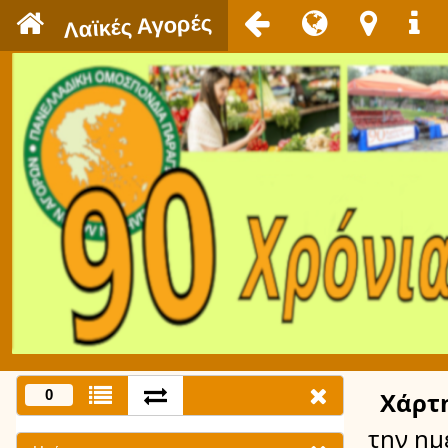
`
Λαϊκές Αγορές
0
Χάρτ
την ημ