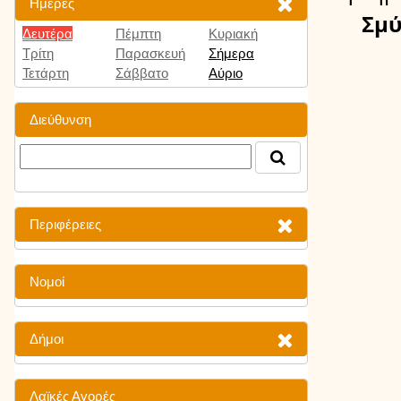
Ημέρες
Σμύ
Δευτέρα
Πέμπτη
Κυριακή
Τρίτη
Παρασκευή
Σήμερα
Τετάρτη
Σάββατο
Αύριο
Διεύθυνση
Περιφέρειες
Νομοί
Δήμοι
Λαϊκές Αγορές